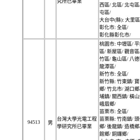
究所已畢業
西區/ 北區/ 北屯區
屯區/
大台中(縣): 大里區
彰化市: 全區/
彰化縣彰化市/
桃園市: 中壢區/ 平
區/ 新屋區/ 觀音區
竹區/ 龜山區/ 八德
龍潭區/
新竹市: 全區/
新竹縣: 竹東鎮/ 寶
鄉/ 竹北市/ 湖口鄉
埔鎮/ 關西鎮/ 橫山
峨眉鄉/
苗栗市: 全區/
台灣大學光電工程
苗栗縣: 竹南鎮/ 頭
94513
男
學研究所已畢業
鄉/ 後龍鎮/ 造橋鄉
館鄉/ 銅鑼鄉/