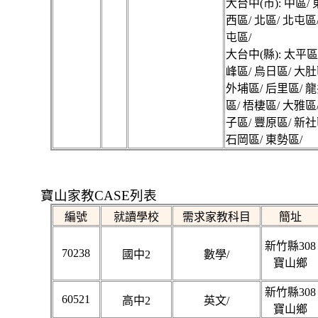
大台中(市): 中區/ 
西區/ 北區/ 北屯區
屯區/
大台中(縣): 太平區
峰區/ 烏日區/ 大肚
外埔區/ 后里區/ 龍
區/ 梧棲區/ 大雅區
子區/ 豐原區/ 新社
石岡區/ 東勢區/
寶山家教CASE列表
編號
就讀學校
需求家教科目
簡址
新竹縣308
70238
國中2
數學/
寶山鄉
新竹縣308
60521
高中2
英文/
寶山鄉