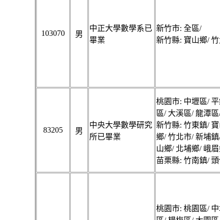
中正大學數學系已
新竹市: 全區/
103070
男
畢業
新竹縣: 寶山鄉/ 竹
桃園市: 中壢區/ 平
區/ 大溪區/ 龍潭區
中央大學數學研究
新竹縣: 竹東鎮/ 寶
83205
男
所已畢業
鄉/ 竹北市/ 新埔鎮
山鄉/ 北埔鄉/ 峨眉
苗栗縣: 竹南鎮/ 頭
桃園市: 桃園區/ 中