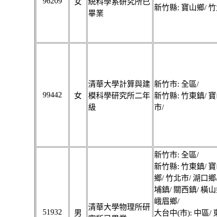
96209
女
統科學系研究所已
新竹縣: 寶山鄉/ 竹
畢業
清華大學計算與建
新竹市: 全區/
99442
女
模科學研究所二年
新竹縣: 竹東鎮/ 寶
級
市/
新竹市: 全區/
新竹縣: 竹東鎮/ 寶
鄉/ 竹北市/ 湖口鄉
埔鎮/ 關西鎮/ 橫山
峨眉鄉/
清華大學物理所研
51932
男
大台中(市): 中區/ 