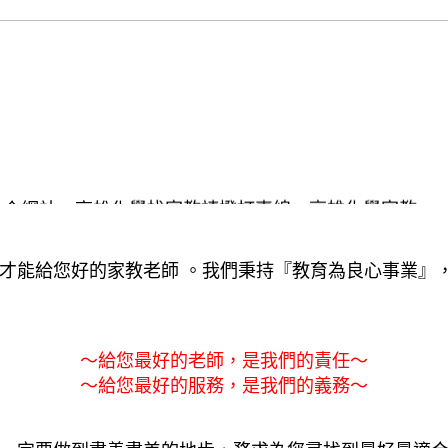
仲介網站，高雄化學找家教請撥打專線，高雄化學家教
家庭教師上門家教，一對一高雄化學家教及各類家教仲
才能給您好的家教老師 。我們秉持『教育為良心事業』
～給您最好的老師，是我們的責任～
～給您最好的服務，是我們的義務～