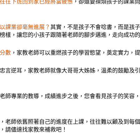
往往下班回到家已經將當疲憊
，卻還要操煩孩子的課業
以課業卻毫無進展？
其實，不是孩子不會唸書，而是孩
榜樣，讓您的小孩子跟隨著老師的腳步邁進，走向成功
分數
，家教老師可以重燃孩子的學習慾望，奠定實力，
忠言逆耳，家教老師就像大哥哥大姊姊，溫柔的鼓勵及
老師專業的教導，成績進步之後，您會看見孩子的笑容
，老師依舊照著自己的進度在上課，往往難以顧及到每
，請儘速找家教來補救吧！