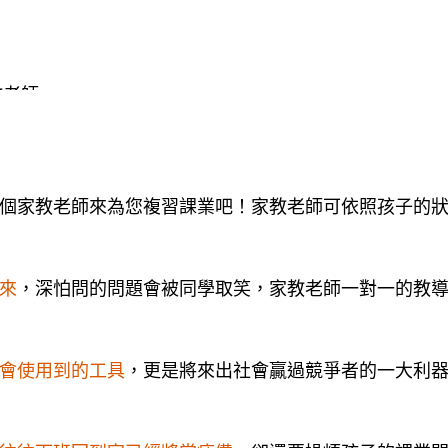
教老師
教網、高雄市化學家教網、高雄地區化學家教網，一起
教CASE的老師也歡迎來登錄
個家教老師來為您複習課業吧！家教老師可依照孩子的
來
，深怕問的問題會被同學取笑，家教老師一對一的教
會使用到的工具
，更是將來出社會贏過競爭者的一大利