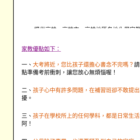
提供高雄、高雄市、高雄地區各地化學家
高雄化學各地連盟的家教網--高雄化學家
提供更優質的服務
家教優點如下：
找高雄化學、找高雄市、找高雄地區化學家
一、
大考將近，您比孩子還擔心書念不完嗎？
請
點準備考前衝刺，讓您放心無煩惱喔！
二、
孩子心中有許多問題，在補習班卻不敢提出
擾。
三、
孩子在學校所上的任何學科，都是日常生活
阿！