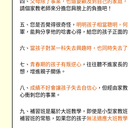
四、
父母除了事業，也還要顧及到自己的家庭，
請個家教老師來分擔您肩膀上的負擔吧！
五、您是否覺得很奇怪，
明明孩子相當聰明，何
軍，能夠分享他的唸書心得，給您的孩子正面的
六、
當孩子對某一科失去興趣時，也同時失去了
七、
青春期的孩子有叛逆心
，往往聽不進家長的
想，增進親子關係。
八、
成績不好會讓孩子失去自信心
，但經由家教
心衝刺您的事業。
九、補習班是屬於大班教學，即使是小型家教班
補習班的常態，如果您的孩子
無法適應大班教學