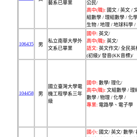
藝系已畢業
公民/
高中(職):
國文 / 英文 / 
組數學 / 理組數學 / 化學
生物 / 地理 / 地球科學 /
國中:
英文/
私立南華大學外
高中(職):
英文/
106435
男
文系已畢業
語文:
英文作文/ 全民英
(初級)/ 發音(KK音標)/
國中:
數學/ 理化/
國立臺灣大學電
高中(職):
文組數學 / 理
104458
男
機工程學系三年
數學 / 物理 / 化學 /
級
專業:
電路學、電子學
國小:
國文/ 英文/ 數學/ 