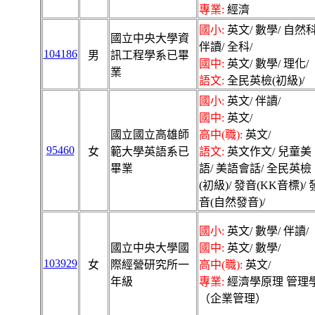
專業:
經濟
國小:
英文/ 數學/ 自然科
國立中央大學資
伴讀/ 全科/
104186
男
訊工程學系已畢
國中:
英文/ 數學/ 理化/
業
語文:
全民英檢(初級)/
國小:
英文/ 伴讀/
國中:
英文/
國立國立高雄師
高中(職):
英文/
95460
女
範大學英語系已
語文:
英文作文/ 兒童美
畢業
語/ 美語會話/ 全民英檢
(初級)/ 發音(KK音標)/ 
音(自然發音)/
國小:
英文/ 數學/ 伴讀/
國立中央大學國
國中:
英文/ 數學/
103929
女
際經營研究所一
高中(職):
英文/
年級
專業:
經濟學原理 管理
（企業管理）