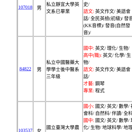
私立靜宜大學英
史/
107018
男
文系已畢業
語文:
英文作文/ 美語會
話/ 全民英檢(初級)/ 發
(KK音標)/ 發音(自然發
音)/
國中:
英文/ 理化/ 生物/
高中(職):
英文/ 化學/ 生
私立中國醫藥大
物/
84822
男
學學士後中醫系
語文:
英文作文/ 美語會
三年級
話/
才藝:
鋼琴
專業:
程式
國小:
國文/ 英文/ 數學/ 
會科/ 自然科/ 伴讀/ 全科
國中:
國文/ 英文/ 數學/ 
國立臺灣大學農
化/ 生物/ 地球科學/ 地理
103537
女