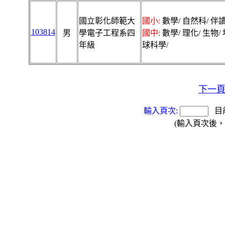
國立彰化師範大
國小:
數學/ 自然科/ 伴讀
103814
男
學電子工程系四
國中:
數學/ 理化/ 生物/ 
年級
球科學/
下一
輸入頁次:
目
(輸入頁次後，