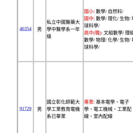
國小:
數學/ 自然科/
國中:
數學/ 理化/ 生物/ 
私立中國醫藥大
球科學/
46354
男
學中醫學系一年
高中(職):
文組數學/ 理
級
數學/ 物理/ 化學/ 生物/
球科學/
國立彰化師範大
專業:
基本電學、電子
91729
男
學工業教育電機
學、電工機械、工業配
系已畢業
線、室內配線