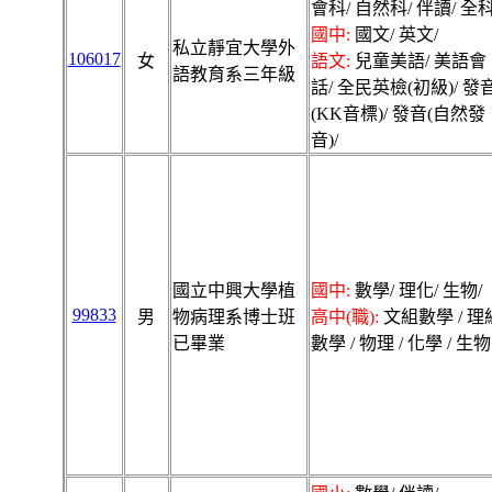
會科/ 自然科/ 伴讀/ 全科
國中:
國文/ 英文/
私立靜宜大學外
106017
女
語文:
兒童美語/ 美語會
語教育系三年級
話/ 全民英檢(初級)/ 發
(KK音標)/ 發音(自然發
音)/
國立中興大學植
國中:
數學/ 理化/ 生物/
99833
男
物病理系博士班
高中(職):
文組數學 / 理
已畢業
數學 / 物理 / 化學 / 生物 