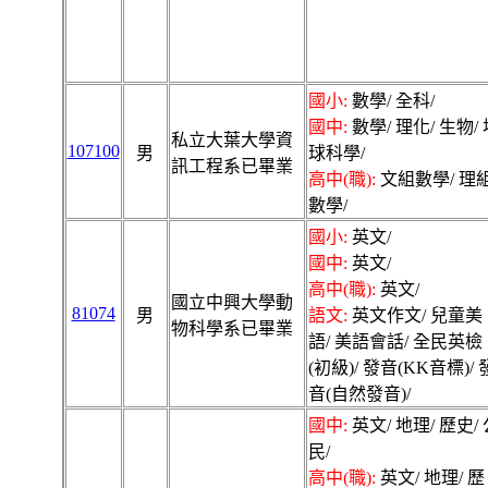
國小:
數學/ 全科/
國中:
數學/ 理化/ 生物/ 
私立大葉大學資
107100
男
球科學/
訊工程系已畢業
高中(職):
文組數學/ 理
數學/
國小:
英文/
國中:
英文/
高中(職):
英文/
國立中興大學動
81074
男
語文:
英文作文/ 兒童美
物科學系已畢業
語/ 美語會話/ 全民英檢
(初級)/ 發音(KK音標)/ 
音(自然發音)/
國中:
英文/ 地理/ 歷史/ 
民/
高中(職):
英文/ 地理/ 歷