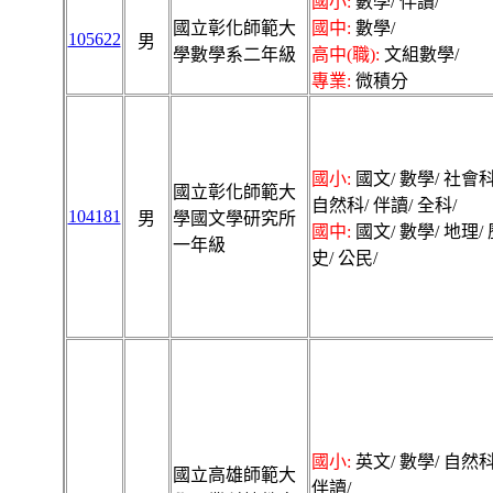
國小:
數學/ 伴讀/
國立彰化師範大
國中:
數學/
105622
男
學數學系二年級
高中(職):
文組數學/
專業:
微積分
國小:
國文/ 數學/ 社會科
國立彰化師範大
自然科/ 伴讀/ 全科/
104181
男
學國文學研究所
國中:
國文/ 數學/ 地理/ 
一年級
史/ 公民/
國小:
英文/ 數學/ 自然科
國立高雄師範大
伴讀/