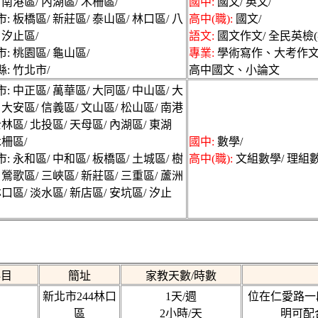
 南港區/ 內湖區/ 木柵區/
國中:
國文/ 英文/
: 板橋區/ 新莊區/ 泰山區/ 林口區/ 八
高中(職):
國文/
 汐止區/
語文:
國文作文/ 全民英檢(
: 桃園區/ 龜山區/
專業:
學術寫作、大考作
: 竹北市/
高中國文、小論文
: 中正區/ 萬華區/ 大同區/ 中山區/ 大
 大安區/ 信義區/ 文山區/ 松山區/ 南港
士林區/ 北投區/ 天母區/ 內湖區/ 東湖
木柵區/
國中:
數學/
: 永和區/ 中和區/ 板橋區/ 土城區/ 樹
高中(職):
文組數學/ 理組數
 鶯歌區/ 三峽區/ 新莊區/ 三重區/ 蘆洲
林口區/ 淡水區/ 新店區/ 安坑區/ 汐止
科目
簡址
家教天數/時數
新北市244林口
1天/週
位在仁愛路一
區
2小時/天
明可配合