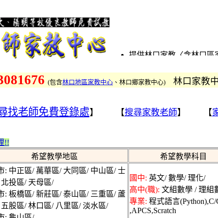
提供林口家教〈含林口區
及林口家教老師及家長免
小家教、國中家教、高中
3081676
林口家教
(
包含
林口地區家教中心
、林口鄉家教中心
)
找林口鋼琴家教、國文家
教、歷史家教、物理家教
尋找老師免費登錄處
教、數學家教的專業優質
】 【
搜尋家教老師
】 【
提供林口、林口區、林口
林口各地連盟的家教中心
!!
區家教中心、林口地區家
希望教學地區
希望教學科目
質的服務
找林口、找林口區、找林口
: 中正區/ 萬華區/ 大同區/ 中山區/ 士
國中:
英文/ 數學/ 理化/
也歡迎來登錄
 北投區/ 天母區/
高中(職):
文組數學 / 理組數
林口家教網為林口本地優
: 板橋區/ 新莊區/ 泰山區/ 三重區/ 蘆
專業:
程式語言(Python),C/
找家教請撥打專線，林口
 五股區/ 林口區/ 八里區/ 淡水區/
,APCS,Scratch
教兼職資訊，優秀家庭教
: 龜山區/