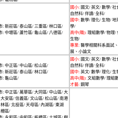
教及各類家教仲介服務
國小:
國文/ 英文/ 數學/ 社
家長24小時免費登錄
自然科/ 伴讀/ 全科/
國中:
數學/ 理化/ 生物/ 
: 新莊區/ 泰山區/ 三重區/ 林口區/
學/
: 中壢區/ 蘆竹區/ 龜山區/ 八德區/
高中(職):
理組數學/ 物理/ 
生物/
專業:
醫學相關科系面試
展、小論文
國小:
國文/ 英文/ 數學/ 社
: 中正區/ 中山區/ 松山區/
自然科/ 伴讀/ 全科/
: 新莊區/ 泰山區/ 林口區/
國中:
英文/ 數學/ 理化/ 生
: 龜山區/
高中(職):
文組數學/ 理組數
才藝:
鋼琴
: 中正區/ 萬華區/ 大同區/ 中山區/ 大
 大安區/ 信義區/ 文山區/ 松山區/ 南港
士林區/ 北投區/ 天母區/ 內湖區/ 東湖
木柵區/
: 永和區/ 中和區/ 板橋區/ 土城區/ 樹