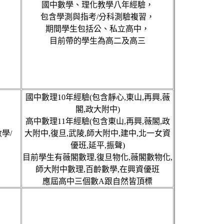
國中數學、理化教學八年經驗，
包含學測與指考/分科測驗複習，
期間學生包括公、私立高中，
目前帶的學生為高二及高三
國中數理10年經驗(包含靜心,東山,再興,薇
閣,政大附中)
高中數理11年經驗(包含東山,再興,薇閣,政
學/
大附中,復旦,武陵,師大附中,建中,北一女資
優班,延平,振聲)
目前學生有薇閣數理,復旦物化,薇閣數物化,
師大附中數理,百齡數學,在興資優班
應屆高中三個數A跟自然皆頂標