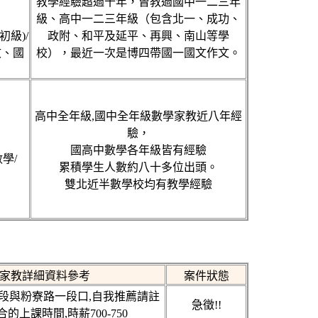
教學經驗超過十年，曾教過國中一二三年
級、高中一二三年級（包含北一、成功、
初級)/
政附、和平及延平、再興、南山等學
文、國
校），最近一次是博四帶國一國文作文。
高中全年級,國中全年級數學家教近八年經
驗，
國高中數學各年級皆有經驗
學/
累積學生人數約八十多位出頭。
雙北近半數學校均有教學經驗
家教詳細資料參考
案件狀態
段與粉寮路一段口,自我推薦請註
急徵!!
的上課時間,時薪700-750