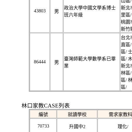
山區/
政治大學中國文學系博士
新北市
43803
男
班六年級
里區/
桃園市
新竹縣
台北市
直區/
區/ 
臺灣師範大學數學系已畢
區/ 
86444
男
業
新北市
林區/
區/ 
區/
林口家教CASE列表
編號
就讀學校
需求家教
70733
升國中2
理化/