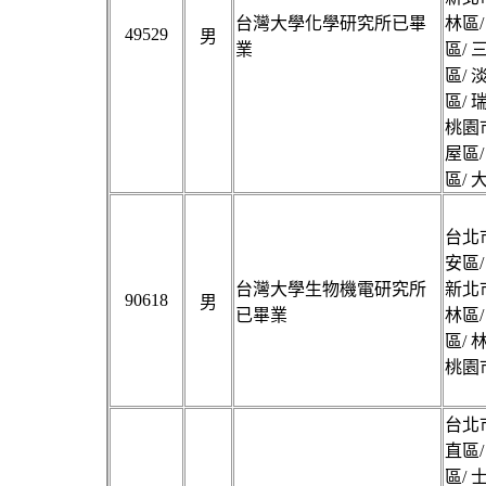
台灣大學化學研究所已畢
林區/
49529
男
業
區/ 
區/ 
區/ 
桃園市
屋區/
區/ 
台北市
安區/
台灣大學生物機電研究所
新北市
90618
男
已畢業
林區/
區/ 
桃園市
台北市
直區/
區/ 