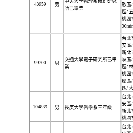
中央大學物理系碩班研究
43959
男
歌區/
所已畢業
區/ 
桃園市
30
台北市
安區/
新北市
交通大學電子研究所已畢
峽區/
99700
男
業
區/ 
桃園市
屋區/
區/ 
台北市
安區/
104839
男
長庚大學醫學系三年級
新北市
桃園市
台北市