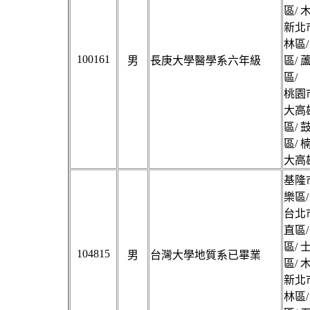
區/ 
新北市
林區/
100161
男
長庚大學醫學系六年級
區/ 
區/
桃園市
大高雄
區/ 
區/ 
大高雄
基隆市
樂區/
台北市
直區/
區/ 
104815
男
台灣大學地質系已畢業
區/ 
新北市
林區/