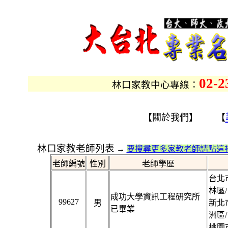
02-2
林口家教中心專線：
【關於我們】 【
林口家教老師列表
→
要搜尋更多家教老師請點這裡
老師編號
性別
老師學歷
台北市
林區/
成功大學資訊工程研究所
99627
男
新北市
已畢業
洲區/
桃園市