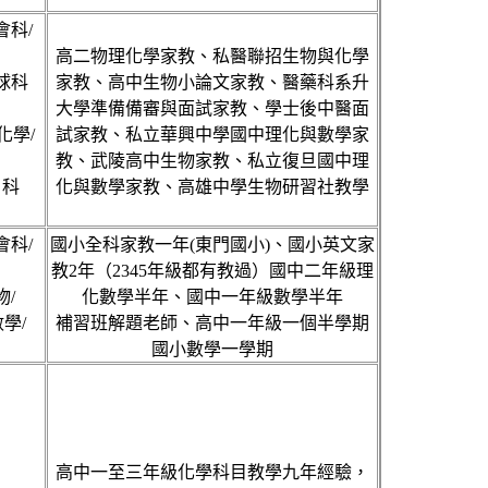
會科/
高二物理化學家教、私醫聯招生物與化學
地球科
家教、高中生物小論文家教、醫藥科系升
大學準備備審與面試家教、學士後中醫面
化學/
試家教、私立華興中學國中理化與數學家
教、武陵高中生物家教、私立復旦國中理
、科
化與數學家教、高雄中學生物研習社教學
會科/
國小全科家教一年(東門國小)、國小英文家
教2年（2345年級都有教過）國中二年級理
物/
化數學半年、國中一年級數學半年
學/
補習班解題老師、高中一年級一個半學期
國小數學一學期
高中一至三年級化學科目教學九年經驗，