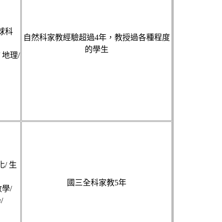
地球科
自然科家教經驗超過4年，教授過各種程度
的學生
 地理/
化/ 生
國三全科家教5年
學/
/