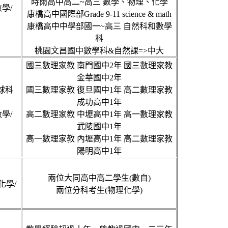
時雨高中高二~高三 數學、物理、化學
學/
康橋高中國際部Grade 9-11 science & math
康橋高中中學部國一~高三 自然科和數學
科
桃園文昌國中數學科&自然課=>中大
國三數理家教 南門國中2年 國三數理家教
金華國中2年
地球科
國三數理家教 復旦國中1年 高二數理家教
成功高中1年
學/
高二數理家教 中壢高中1年 高一數理家教
武陵國中1年
高一數理家教 內壢高中1年 高二數理家教
陽明高中1年
兩位大同高中高二學生(數自)
化學/
兩位分科考生(物理化學)