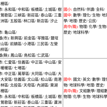
木柵區/
: 永和區/ 中和區/ 板橋區/ 土城區/ 樹
國小:
自然科/ 伴讀/ 全科/
 鶯歌區/ 三峽區/ 新莊區/ 泰山區/ 三重
國中:
數學/ 理化/ 生物/ 
蘆洲區/ 五股區/ 林口區/ 新店區/ 汐止
學/ 地理/ 歷史/ 公民/
高中(職):
物理/ 化學/ 生物/
: 龜山區/
歷史/ 地球科學/
(市): 新興區/ 前金區/ 苓雅區/ 鹽埕
鼓山區/ 前鎮區/ 小港區/ 三民區/ 左營
楠梓區/
(縣): 鳳山區/ 鳥松區/ 仁武區/
: 仁愛區/ 信義區/ 中正區/ 中山區/ 安
 暖暖區/ 七堵區/
: 中正區/ 萬華區/ 大同區/ 中山區/ 大
 大安區/ 信義區/ 文山區/ 松山區/ 南港
國中:
國文/ 英文/ 數學/ 理
士林區/ 北投區/ 天母區/ 內湖區/ 東湖
物/ 地球科學/ 地理/ 歷史/
木柵區/
高中(職):
文組數學/ 理組數
: 永和區/ 中和區/ 板橋區/ 土城區/ 樹
物理/ 化學/ 生物/ 地球科學
 鶯歌區/ 新莊區/ 泰山區/ 三重區/ 蘆洲