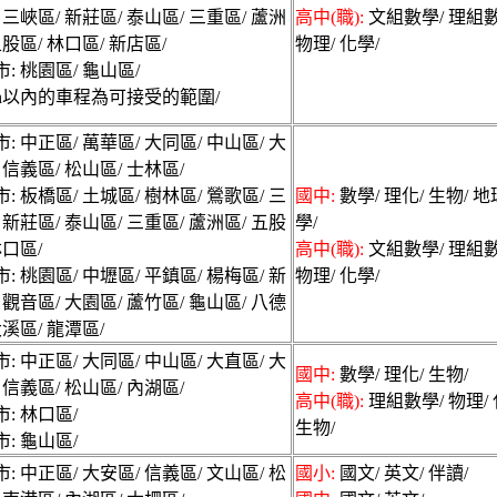
 三峽區/ 新莊區/ 泰山區/ 三重區/ 蘆洲
高中(職):
文組數學/ 理組數
五股區/ 林口區/ 新店區/
物理/ 化學/
: 桃園區/ 龜山區/
min以內的車程為可接受的範圍/
: 中正區/ 萬華區/ 大同區/ 中山區/ 大
 信義區/ 松山區/ 士林區/
: 板橋區/ 土城區/ 樹林區/ 鶯歌區/ 三
國中:
數學/ 理化/ 生物/ 
 新莊區/ 泰山區/ 三重區/ 蘆洲區/ 五股
學/
林口區/
高中(職):
文組數學/ 理組數
: 桃園區/ 中壢區/ 平鎮區/ 楊梅區/ 新
物理/ 化學/
 觀音區/ 大園區/ 蘆竹區/ 龜山區/ 八德
大溪區/ 龍潭區/
: 中正區/ 大同區/ 中山區/ 大直區/ 大
國中:
數學/ 理化/ 生物/
 信義區/ 松山區/ 內湖區/
高中(職):
理組數學/ 物理/ 
: 林口區/
生物/
: 龜山區/
: 中正區/ 大安區/ 信義區/ 文山區/ 松
國小:
國文/ 英文/ 伴讀/