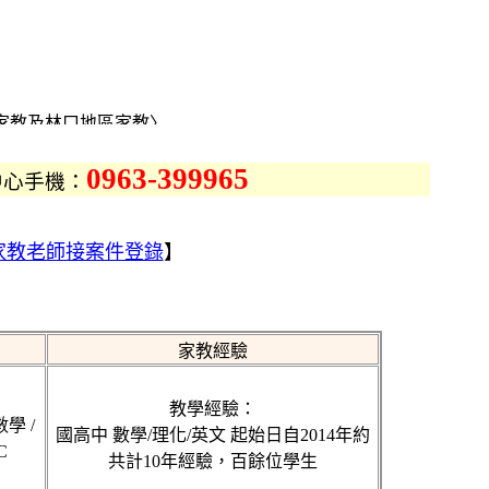
家教及林口地區家教〉
費登錄及試教，涵蓋國
家教
0963-399965
中心手機：
教、作文家教、地理家
、化學家教、理化家
家教中心
家教老師接案件登錄
】
地區各地家教老師
～林口家教中心、林口
教中心，一起提供更優
家教經驗
地區家教CASE的老師
教學經驗：
學 /
秀家教仲介網站，林口
國高中 數學/理化/英文 起始日自2014年約
C
家教網提供林口各地家
共計10年經驗，百餘位學生
師上門家教，一對一家