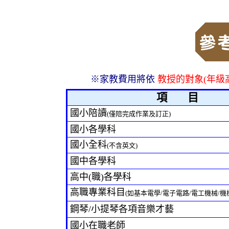
※家教費用將依
教授的對象(年級
項
目
國小陪讀
(僅陪完成作業及訂正)
國小各學科
國小全科
(不含英文)
國中各學科
高中(職)各學科
高職專業科目
(如基本電學/電子電路/電工機械/機械力
鋼琴/小提琴各項音樂才藝
國小在職老師