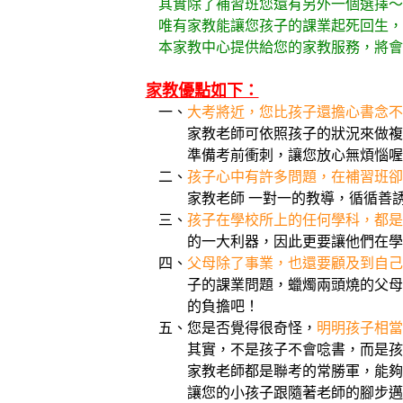
其實除了補習班您還有另外一個選擇～
唯有家教能讓您孩子的課業起死回生，也
本家教中心提供給您的家教服務，將會
家教優點如下：
一、
大考將近，您比孩子還擔心書念不
家教老師可依照孩子的狀況來做複習
準備考前衝刺，讓您放心無煩惱喔
二、
孩子心中有許多問題，在補習班卻
家教老師 一對一的教導，循循善誘，
三、
孩子在學校所上的任何學科，都是
的一大利器，因此更要讓他們在學生
四、
父母除了事業，也還要顧及到自己
子的課業問題，蠟燭兩頭燒的父母們，
的負擔吧！
五、您是否覺得很奇怪，
明明孩子相當
其實，不是孩子不會唸書，而是孩子
家教老師都是聯考的常勝軍，能夠分享
讓您的小孩子跟隨著老師的腳步邁進