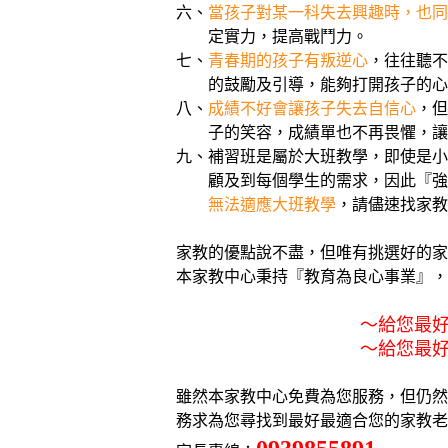
六、
當孩子對某一科失去興趣時，也同
定實力，提高戰鬥力。
七、
青春期的孩子有叛逆心
，往往聽不
的鼓勵及引導，能夠打開孩子的心房，
八、
成績不好會讓孩子失去自信心
，但
子的笑容，成績單也不再畏懼，讓家庭
九、補習班是屬於大班教學，即使是小型
顧及到每個學生的需求，因此『強者恆
無法適應大班教學
，請儘速找家教
家教的優點說不盡，但唯有挑選好的家
本家教中心秉持『教育為良心事業』，為
～給您最好的老師，
～給您最好的服務，
雖然本家教中心免費為您服務，但仍然嚴
務求為您尋找到最好最適合您的家教老