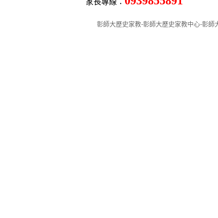
0939855891
家長專線：
彰師大歷史家教-彰師大歷史家教中心-彰師大學生歷史家教