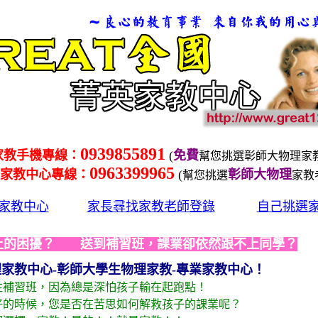
0939855891
家教手機專線：
(
免費
幫您挑選彰師大物理家
0963399965
家教中心專線：
(
彰師大物理
幫您挑選
家教
家教中心
家長尋找家教老師登錄
自己挑選
上的困擾？ 送到補習班，課業卻依然跟不上同學？
理家教中心-彰師大學生物理家教-專業家教中心！
補習班，因為總是深怕孩子輸在起跑點！
的時候，您是否在苦思如何解救孩子的課業呢？