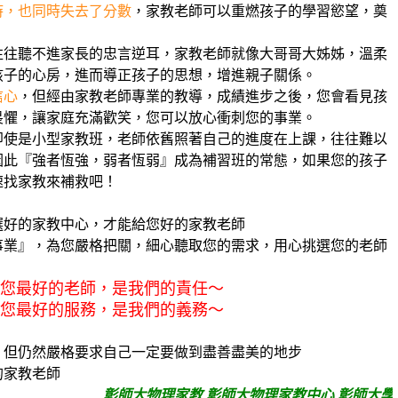
時，也同時失去了分數
，家教老師可以重燃孩子的學習慾望，奠
往往聽不進家長的忠言逆耳，家教老師就像大哥哥大姊姊，溫柔
心房，進而導正孩子的思想，增進親子關係。
信心
，但經由家教老師專業的教導，成績進步之後，您會看見孩
讓家庭充滿歡笑，您可以放心衝刺您的事業。
是小型家教班，老師依舊照著自己的進度在上課，往往難以
強者恆強，弱者恆弱』成為補習班的常態，如果您的孩子
速找家教來補救吧！
好的家教中心，才能給您好的家教老師
』，為您嚴格把關，細心聽取您的需求，用心挑選您的老師
，是我們的責任～
，是我們的義務～
但仍然嚴格要求自己一定要做到盡善盡美的地步
的家教老師
彰師大物理家教 彰師大物理家教中心 彰師大學生