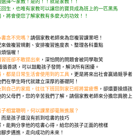
選擇～家教！是的！！就是家教！！
回生，也唯有家教可以讓您的寶貝成為班上的一匹黑馬
，將會使您了解家教有多麼大的功效！！
心書念不完嗎？
請個家教老師來為您複習課業吧！
複習規劃、安排複習進度表、整理各科重點
煩惱喔！
補習班卻不敢提出來
，深怕問的問題會被同學取笑
善誘，可以鼓勵孩子發問，解決所有困擾。
科，都是日常生活會使用到的工具
，更是將來出社會贏過競爭者
在學生時代就建立深厚的基礎阿！
及到自己的家庭，往往下班回到家已經將當疲憊
，卻還要操煩孩
母們，您的辛苦我們了解，請個家教老師來分擔您肩膀上
孩子相當聰明，何以課業卻毫無進展？
是孩子還沒有抓到唸書的技巧
夠分享他的唸書心得，給您的孩子正面的榜樣
步邁進，走向成功的未來！