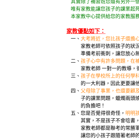
其實除了補習班您還有另外一個
唯有家教能讓您孩子的課業起死
本家教中心提供給您的家教服務
家教優點如下：
一、
大考將近，您比孩子還擔
家教老師可依照孩子的狀況來做
準備考前衝刺，讓您放心無
二、
孩子心中有許多問題，在
家教老師 一對一的教導，循循
三、
孩子在學校所上的任何學
的一大利器，因此更要讓他們
四、
父母除了事業，也還要顧
子的課業問題，蠟燭兩頭燒的父
的負擔吧！
五、您是否覺得很奇怪，
明明
其實，不是孩子不會唸書，而
家教老師都是聯考的常勝軍，能
讓您的小孩子跟隨著老師的腳