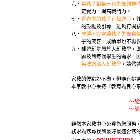
六、
當孩子對某一科失去興趣
定實力，提高戰鬥力。
七、
青春期的孩子有叛逆心
，
的鼓勵及引導，能夠打開孩子的
八、
成績不好會讓孩子失去自
子的笑容，成績單也不再畏懼，
九、補習班是屬於大班教學，即使
顧及到每個學生的需求，因此『
無法適應大班教學
，請儘
家教的優點說不盡，但唯有挑選
本家教中心秉持『教育為良心事業
～給您最好的老師
～給您最好的服務
雖然本家教中心免費為您服務，
務求為您尋找到最好最適合您