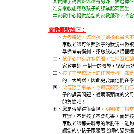
其實除了補習班您還有另外一個選擇～
唯有家教能讓您孩子的課業起死回生，也
本家教中心提供給您的家教服務，將會
家教優點如下：
一、
大考將近，您比孩子還擔心書念不
家教老師可依照孩子的狀況來做複習
準備考前衝刺，讓您放心無煩惱喔
二、
孩子心中有許多問題，在補習班卻
家教老師 一對一的教導，循循善誘，
三、
孩子在學校所上的任何學科，都是
的一大利器，因此更要讓他們在學生
四、
父母除了事業，也還要顧及到自己
子的課業問題，蠟燭兩頭燒的父母們，
的負擔吧！
五、您是否覺得很奇怪，
明明孩子相當
其實，不是孩子不會唸書，而是孩子
家教老師都是聯考的常勝軍，能夠分享
讓您的小孩子跟隨著老師的腳步邁進