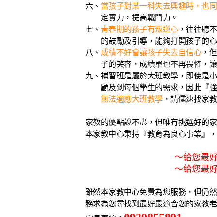
六、
當孩子對某一科失去興趣時，也同
定實力，提高戰鬥力。
七、
青春期的孩子有叛逆心
，往往聽不
的鼓勵及引導，能夠打開孩子的心房，
八、
成績不好會讓孩子失去自信心
，但
子的笑容，成績單也不再畏懼，讓家庭
九、補習班是屬於大班教學，即使是小型
顧及到每個學生的需求，因此『強者恆
無法適應大班教學
，請儘速找家教
家教的優點說不盡，但唯有挑選好的家
本家教中心秉持『教育為良心事業』，為
～給您最好的老師，
～給您最好的服務，
雖然本家教中心免費為您服務，但仍然嚴
務求為您尋找到最好最適合您的家教老