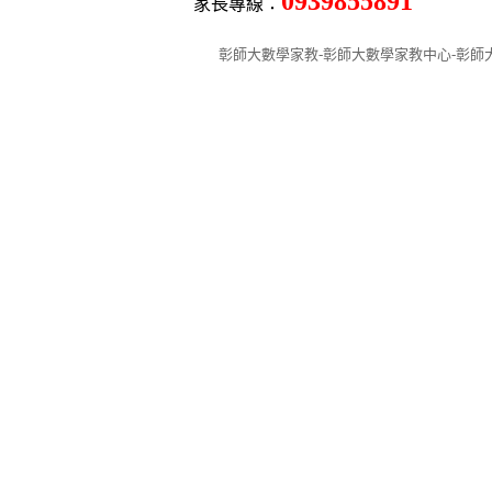
0939855891
家長專線：
彰師大數學家教-彰師大數學家教中心-彰師大學生數學家教