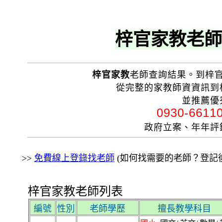
梓官家教老師
梓官家教
老師查詢結果。到梓
從完整的家教師資資訊到
並推薦優
0930-661
政府立案、年年
>>
免費線上登錄找老師
(如何找需要的老師？登記後
梓官家教老師列表
編號
性別
老師學歷
擅長教學科目