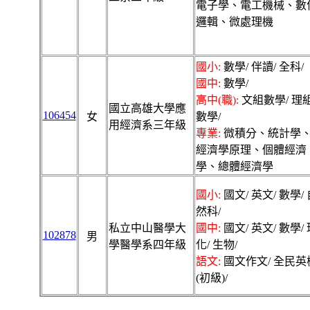
電子學、電工機械、數
邏輯、微處理機
國小:
數學/ 伴讀/ 全科/
國中:
數學/
高中(職):
文組數學/ 理
國立高雄大學應
106454
女
數學/
用經濟系三年級
專業:
微積分、統計學
經濟學原理、個體經濟
學、總體經濟學
國小:
國文/ 英文/ 數學/ 
然科/
私立中山醫學大
國中:
國文/ 英文/ 數學/ 
102878
男
學醫學系四年級
化/ 生物/
語文:
國文作文/ 全民英
(初級)/