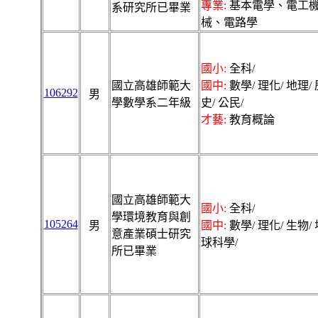
專業:
基本電學、電工
系研究所已畢業
械、電路學
國小:
全科/
國立高雄師範大
國中:
數學/ 理化/ 地理/ 
106292
男
學數學系二年級
史/ 公民/
才藝:
教育概論
國立高雄師範大
國小:
全科/
學環境教育與創
105264
男
國中:
數學/ 理化/ 生物/ 
意產業碩士研究
球科學/
所已畢業