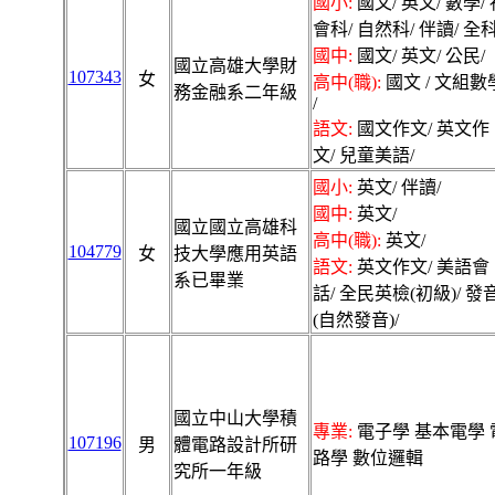
國小:
國文/ 英文/ 數學/ 
會科/ 自然科/ 伴讀/ 全科
國中:
國文/ 英文/ 公民/
國立高雄大學財
107343
女
高中(職):
國文 / 文組數
務金融系二年級
/
語文:
國文作文/ 英文作
文/ 兒童美語/
國小:
英文/ 伴讀/
國中:
英文/
國立國立高雄科
高中(職):
英文/
104779
女
技大學應用英語
語文:
英文作文/ 美語會
系已畢業
話/ 全民英檢(初級)/ 發
(自然發音)/
國立中山大學積
專業:
電子學 基本電學 
107196
男
體電路設計所研
路學 數位邏輯
究所一年級