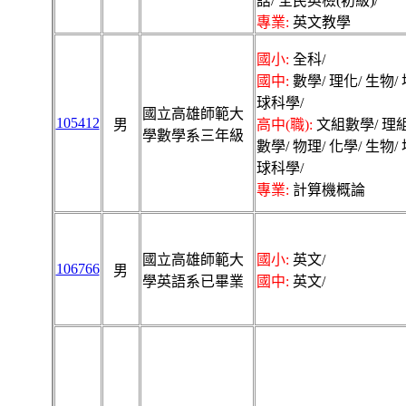
話/ 全民英檢(初級)/
專業:
英文教學
國小:
全科/
國中:
數學/ 理化/ 生物/ 
球科學/
國立高雄師範大
105412
男
高中(職):
文組數學/ 理
學數學系三年級
數學/ 物理/ 化學/ 生物/
球科學/
專業:
計算機概論
國立高雄師範大
國小:
英文/
106766
男
學英語系已畢業
國中:
英文/