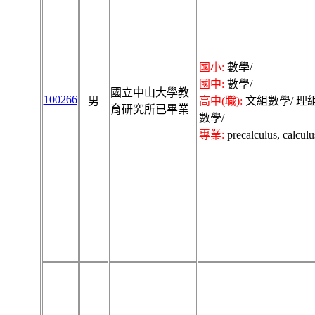
國小:
數學/
國中:
數學/
國立中山大學教
100266
男
高中(職):
文組數學/ 理
育研究所已畢業
數學/
專業:
precalculus, calculu