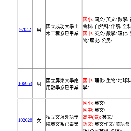
國小:
國文/ 英文/ 數學/ 
國立成功大學土
會科/ 自然科/ 伴讀/ 全科
97042
男
木工程系已畢業
國中:
英文/ 數學/ 理化/ 
物/ 歷史/ 公民/
國立屏東大學應
國中:
理化/ 生物/ 地球
106953
男
用數學系已畢業
學/
國小:
英文/
國中:
英文/
私立文藻外語學
高中(職):
英文/
102028
女
院英文系已畢業
語文:
英文作文/ 美語會