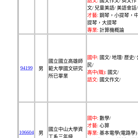
語文:
國文作文/ 英文作
文/ 兒童美語/ 美語會話/
才藝:
鋼琴，小提琴，
提琴，大提琴
專業:
計算機概論
國中:
國文/ 地理/ 歷史/ 
國立國立高雄師
民/
94199
男
範大學國文研究
高中(職):
國文/
所已畢業
語文:
國文作文/
國中:
數學/
才藝:
心算
國立中山大學資
106604
男
專業:
基本電學(電路學)
工系三年級