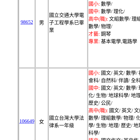
國小:
數學/
國中:
數學/ 理化/
國立交通大學電
高中(職):
文組數學/ 理
98652
男
子工程學系已畢
數學/ 物理/
業
才藝:
鋼琴
專業:
基本電學,電路學
國小:
國文/ 英文/ 數學/ 
會科/ 自然科/ 伴讀/ 全科
國中:
國文/ 英文/ 數學/ 
化/ 生物/ 地球科學/ 地理
歷史/ 公民/
高中(職):
國文/ 英文/ 
國立台灣大學法
數學/ 理組數學/ 物理/ 
106649
女
律系一年級
學/ 生物/ 地理/ 歷史/ 
科學/