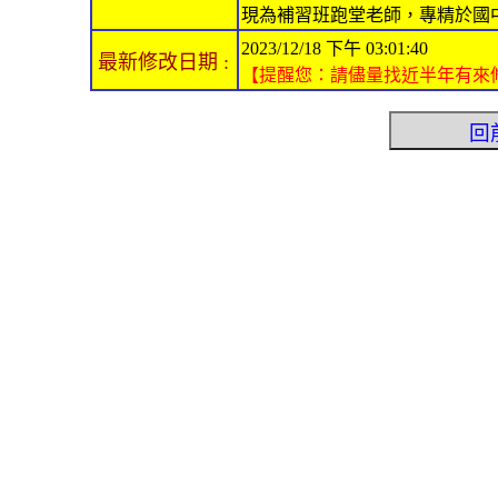
現為補習班跑堂老師，專精於國
2023/12/18 下午 03:01:40
最新修改日期 :
【提醒您：請儘量找近半年有來