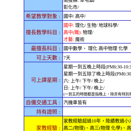
南投縣: 草屯鎮/
彰化市/
希望教學對象 :
國中/ 高中/
國中:
理化/ 生物/ 地球科學/
擅長教學科目 :
高中(職):
物理/
才藝:
魔術
最擅長科目 :
國中數學、 理化 高中物理 化學
可上天數 :
7天
星期一到五晚上時段(PM6:30-10:3
星期一到五除了晚上時段(PM6:30
可上課星期 :
六: 上午/ 下午/ 晚上/
日: 上午/ 下午/ 晚上/
(一到五的時間都是指晚上，除非有特別
自備交通工具 :
汽機車皆有
持有證照 :
家教經驗超過10年，陸續教過小六(
家教經驗 :
高二(物理)、高三(物理 化學)、