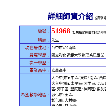
詳細師資介紹
(請來電
51968
編號 :
(若想指定這位老師請先抄
稱謂 :
先生
現在居住地 :
台中市402南區
最高學歷 :
國立彰化師範大學物理系已畢業
次一學歷 :
畢業高中 :
嘉義高中
大台中(市): 中區/ 東區/ 南區/ 西
大台中(縣): 太平區/ 大里區/ 烏日
區/ 潭子區/ 豐原區/ 神岡區/ 東勢
希望教學地區 :
彰化市: 全區/
彰化縣: 大村鄉/