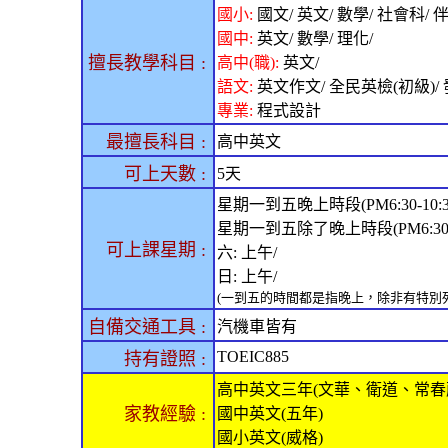
國小:
國文/ 英文/ 數學/ 社會科/ 伴
國中:
英文/ 數學/ 理化/
擅長教學科目 :
高中(職):
英文/
語文:
英文作文/ 全民英檢(初級)/ 
專業:
程式設計
最擅長科目 :
高中英文
可上天數 :
5天
星期一到五晚上時段(PM6:30-10:30)
星期一到五除了晚上時段(PM6:30
可上課星期 :
六: 上午/
日: 上午/
(一到五的時間都是指晚上，除非有特別
自備交通工具 :
汽機車皆有
TOEIC885
持有證照 :
高中英文三年(文華、衛道、常春
家教經驗 :
國中英文(五年)
國小英文(威格)