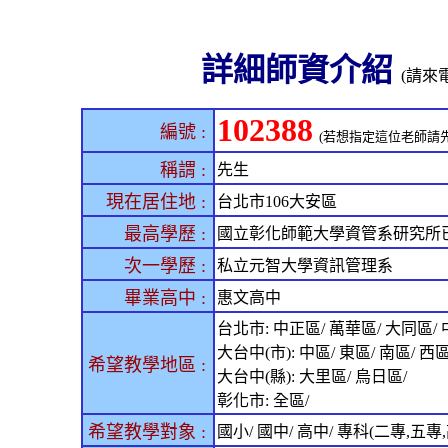
詳細師資介紹
(請來電
102388
編號 :
(若想指定這位老師請
稱謂 :
先生
現在居住地 :
台北市106大安區
最高學歷 :
國立彰化師範大學資管系研究所
次一學歷 :
私立元智大學資訊管理系
畢業高中 :
惠文高中
台北市: 中正區/ 萬華區/ 大同區/ 
大台中(市): 中區/ 東區/ 南區/ 西
希望教學地區 :
大台中(縣): 大里區/ 烏日區/
彰化市: 全區/
希望教學對象 :
國小/ 國中/ 高中/ 專科(二專,五專,